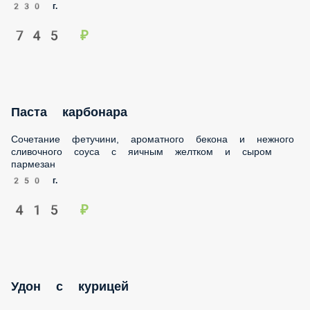
230 г.
745 ₽
Паста карбонара
Сочетание фетучини, ароматного бекона и нежного
сливочного соуса с яичным желтком и сыром пармезан
250 г.
415 ₽
Удон с курицей
Толстая лапша из твердых сортов пшеницы в сочетании с
болгарским перцем, морковью, луком, цукини и с