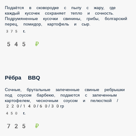
Подаётся в сковородке с пылу с жару, где каждый кусочек
сохраняет тепло и сочность. Подрумяненные кусочки
свинины, грибы, болгарский перец, помидор, картофель и
сыр.
375 г.
545 ₽
Рёбра BBQ
Сочные, брутальные запеченные свиные ребрышки под
соусом барбекю, подаются с запеченным картофелем,
чесночным соусом и пелюсткой / 220/140/60/30гр
450 г.
725 ₽